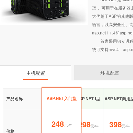
架， 可用于在服务器上
大优越于ASP的其他版
语言，以高安全性、高
asp.net1.1.4和asp.net
首家采用独立进程
统可支持mvc4、asp.ne
环境配置
主机配置
ASP.NET入门型
产品名称
ASP.NET入门型
ASP.NET I型
ASP.NET商用
248
248
298
398
元/年
元/年
元/年
元/年
价格