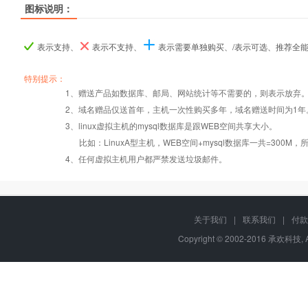
图标说明：
产品名称
产品名称
产品名称
ASP.NET入门型
ASP.NET入门型
ASP.NET入门型
ASP.NET I型
ASP.NET I型
ASP.NET I型
ASP.NET商用
ASP.NET商用
ASP.NET商用
表示支持、
表示不支持、
表示需要单独购买、/表示可选、推荐全
产品编号
产品编号
产品编号
a001
a001
a001
b019
b019
b019
b020
b020
b020
特别提示：
1、赠送产品如数据库、邮局、网站统计等不需要的，则表示放弃
2、域名赠品仅送首年，主机一次性购买多年，域名赠送时间为1年
操作系统
设置首页
数据定期备份
Windows2008
Windows2008
Windows2008
3、linux虚拟主机的mysql数据库是跟WEB空间共享大小。
比如：LinuxA型主机，WEB空间+mysql数据库一共=3
PHP
错误页面定义
数据自助恢复
4、任何虚拟主机用户都严禁发送垃圾邮件。
ASP
rar在线压缩
10重安全保障
关于我们
|
联系我们
|
付款
Copyright © 2002-2016 承欢科技, 
ASP.net
免费预装软件
千兆防火墙系统
MSSQL
版本：2000/2005/
Urlrewrite
QQ全球免费电话